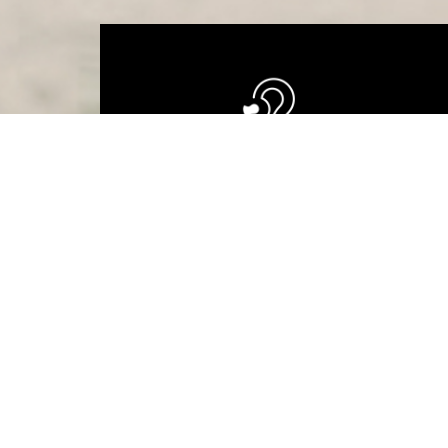
Formstøpte
ørepropper
Vi tilbyr formstøpte
ørepropper til alle formål
• Industri
• Jakt/skyting
• Konsert
• MC