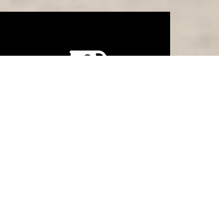
Ambulerende
audiograf
Vestlandets eneste
ambulerende team – faste
dager på Voss og Knarvik.
Sykehjemsbesøk i