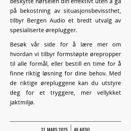
beskytte hørselen din effektivt uten å gå
på bekostning av situasjonsbevissthet,
tilbyr Bergen Audio et bredt utvalg av
spesialiserte øreplugger.
Besøk vår side for å lære mer om
hvordan vi
tilbyr formstøpte ørepropper
til alle formål
, eller
bestill en time
for å
finne riktig løsning for dine behov. Med
de riktige ørepluggene kan du utstyre
deg for et tryggere, mer vellykket
jaktmiljø.
31. MARS 2025
/
AV
AIESO